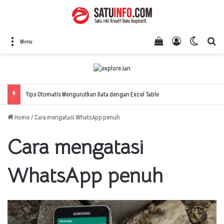
View your shopping
Log In
Switch 
Se
Menu
Tips Otomatis Mengurutkan Data dengan Excel Table
Home
/
Cara mengatasi WhatsApp penuh
Cara mengatasi
WhatsApp penuh