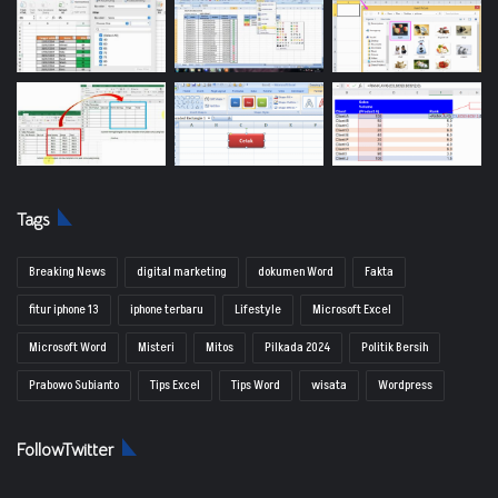
Tags
Breaking News
digital marketing
dokumen Word
Fakta
fitur iphone 13
iphone terbaru
Lifestyle
Microsoft Excel
Microsoft Word
Misteri
Mitos
Pilkada 2024
Politik Bersih
Prabowo Subianto
Tips Excel
Tips Word
wisata
Wordpress
FollowTwitter