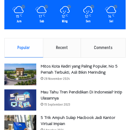
15
17
12
12
14
℃
℃
℃
℃
℃
Jum
Sab
Ming
Sen
Sel
Popular
Recent
Comments
Mitos Kota Kediri yang Paling Populer, No 5
Pernah Terbukti, Asli Bikin Merinding
28 November 2024
Mau Tahu Tren Pendidikan Di Indonesia? Intip
Ulasannya
15 September 2023
5 Trik Ampuh Sulap Macbook Jadi Kantor
Virtual Impian