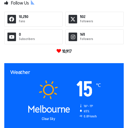
Follow Us
10,250
502
Fans
Followers
0
165
Subscribers
Followers
10,917
Weather
15
℃
Melbourne
16º - 11º
65%
0.89 km/h
Clear Sky