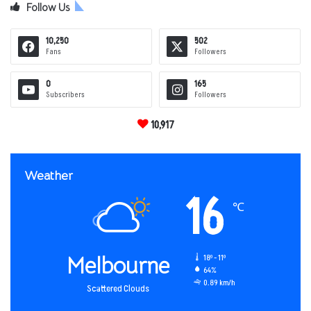
Follow Us
10,250
502
Fans
Followers
0
165
Subscribers
Followers
10,917
Weather
16
℃
Melbourne
18º - 11º
64%
0.89 km/h
Scattered Clouds