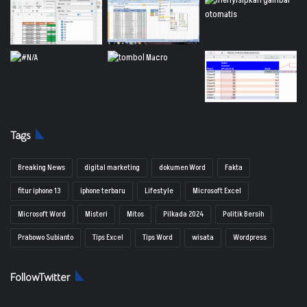
Tags
Breaking News
digital marketing
dokumen Word
Fakta
fitur iphone 13
iphone terbaru
Lifestyle
Microsoft Excel
Microsoft Word
Misteri
Mitos
Pilkada 2024
Politik Bersih
Prabowo Subianto
Tips Excel
Tips Word
wisata
Wordpress
FollowTwitter