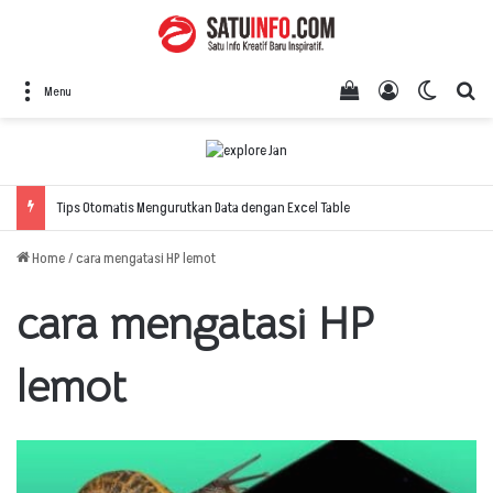
View your shopping
Log In
Switch 
Se
Menu
Tips Otomatis Mengurutkan Data dengan Excel Table
Home
/
cara mengatasi HP lemot
cara mengatasi HP
lemot