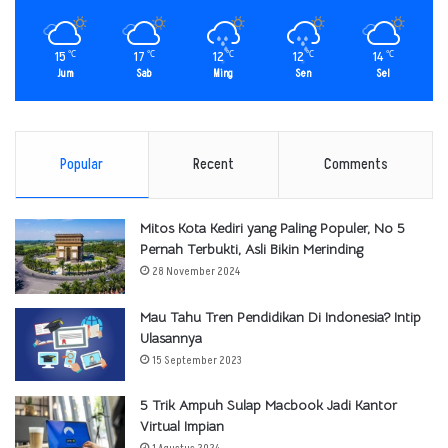
15
17
12
12
14
℃
℃
℃
℃
℃
Jum
Sab
Ming
Sen
Sel
Popular
Recent
Comments
Mitos Kota Kediri yang Paling Populer, No 5
Pernah Terbukti, Asli Bikin Merinding
28 November 2024
Mau Tahu Tren Pendidikan Di Indonesia? Intip
Ulasannya
15 September 2023
5 Trik Ampuh Sulap Macbook Jadi Kantor
Virtual Impian