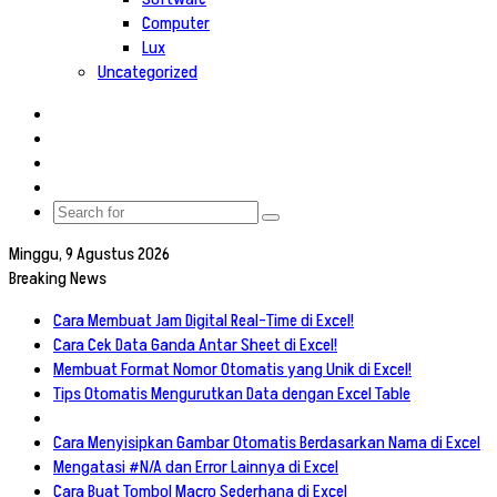
Computer
Lux
Uncategorized
Log
In
Random
Article
Sidebar
Switch
skin
Search
for
Minggu, 9 Agustus 2026
Breaking News
Cara Membuat Jam Digital Real-Time di Excel!
Cara Cek Data Ganda Antar Sheet di Excel!
Membuat Format Nomor Otomatis yang Unik di Excel!
Tips Otomatis Mengurutkan Data dengan Excel Table
Cara Menyisipkan Gambar Otomatis Berdasarkan Nama di Excel
Mengatasi #N/A dan Error Lainnya di Excel
Cara Buat Tombol Macro Sederhana di Excel