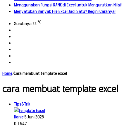
Menggunakan Fungsi RANK di Excel untuk Mengurutkan Nilai!
Menyatukan Banyak File Excel Jadi Satu? Begini Caranya!
℃
Surabaya
33
Facebook
X
YouTube
Instagram
TikTok
RSS
Home
/
cara membuat template excel
cara membuat template excel
Tips&Trik
Daniel
5 Juni 2025
0
547