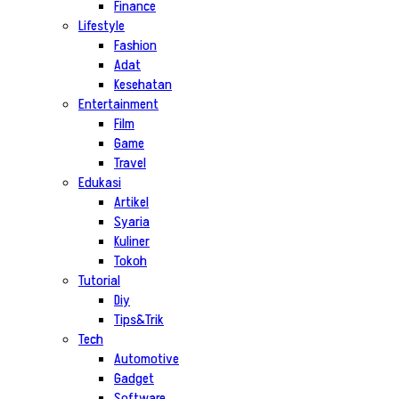
Finance
Lifestyle
Fashion
Adat
Kesehatan
Entertainment
Film
Game
Travel
Edukasi
Artikel
Syaria
Kuliner
Tokoh
Tutorial
Diy
Tips&Trik
Tech
Automotive
Gadget
Software