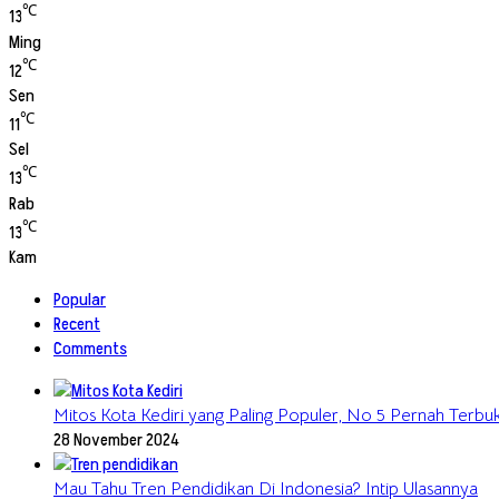
℃
13
Ming
℃
12
Sen
℃
11
Sel
℃
13
Rab
℃
13
Kam
Popular
Recent
Comments
Mitos Kota Kediri yang Paling Populer, No 5 Pernah Terbukt
28 November 2024
Mau Tahu Tren Pendidikan Di Indonesia? Intip Ulasannya