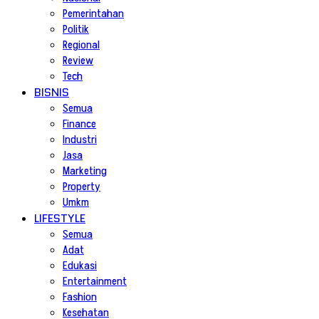
Pemerintahan
Politik
Regional
Review
Tech
BISNIS
Semua
Finance
Industri
Jasa
Marketing
Property
Umkm
LIFESTYLE
Semua
Adat
Edukasi
Entertainment
Fashion
Kesehatan