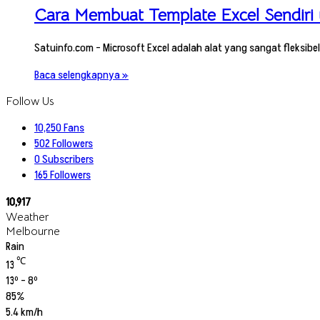
Cara Membuat Template Excel Sendiri
Satuinfo.com – Microsoft Excel adalah alat yang sangat fleksib
Baca selengkapnya »
Follow Us
10,250
Fans
502
Followers
0
Subscribers
165
Followers
10,917
Weather
Melbourne
Rain
℃
13
13º - 8º
85%
5.4 km/h