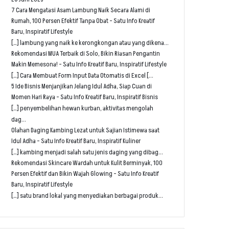
7 Cara Mengatasi Asam Lambung Naik Secara Alami di
Rumah, 100 Persen Efektif Tanpa Obat - Satu Info Kreatif
Baru, Inspiratif Lifestyle
[…] lambung yang naik ke kerongkongan atau yang dikena...
Rekomendasi MUA Terbaik di Solo, Bikin Riasan Pengantin
Makin Memesona! - Satu Info Kreatif Baru, Inspiratif Lifestyle
[…] Cara Membuat Form Input Data Otomatis di Excel [...
5 Ide Bisnis Menjanjikan Jelang Idul Adha, Siap Cuan di
Momen Hari Raya - Satu Info Kreatif Baru, Inspiratif Bisnis
[…] penyembelihan hewan kurban, aktivitas mengolah
dag...
Olahan Daging Kambing Lezat untuk Sajian Istimewa saat
Idul Adha - Satu Info Kreatif Baru, Inspiratif Kuliner
[…] kambing menjadi salah satu jenis daging yang dibag...
Rekomendasi Skincare Wardah untuk Kulit Berminyak, 100
Persen Efektif dan Bikin Wajah Glowing - Satu Info Kreatif
Baru, Inspiratif Lifestyle
[…] satu brand lokal yang menyediakan berbagai produk...