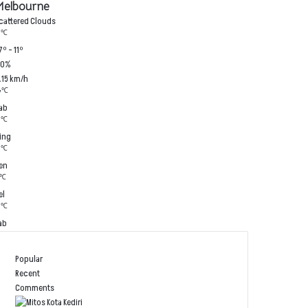
elbourne
cattered Clouds
℃
1
7º - 11º
80%
.15 km/h
℃
7
ab
℃
2
ing
℃
2
en
℃
el
℃
2
ab
Popular
Recent
Comments