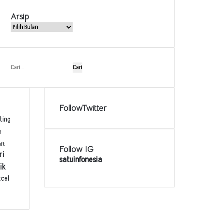
Arsip
Arsip
Cari
untuk:
FollowTwitter
ting
3
oft
Follow IG
ri
satuinfonesia
ik
xcel