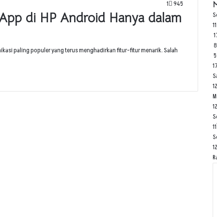
1
945
M
App di HP Android Hanya dalam
S
1
1
kasi paling populer yang terus menghadirkan fitur-fitur menarik. Salah
5
1
S
1
M
1
S
11
S
1
R