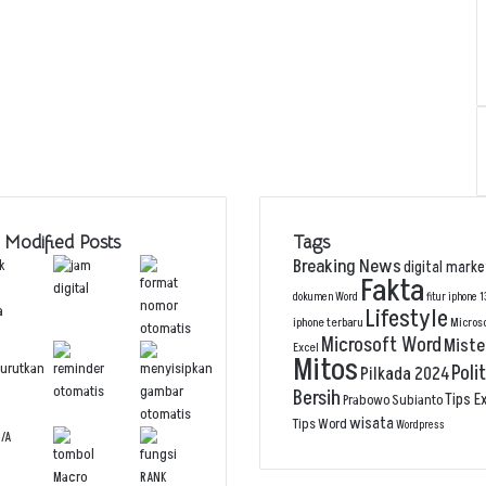
 Modified Posts
Tags
Breaking News
digital marke
Fakta
dokumen Word
fitur iphone 1
Lifestyle
iphone terbaru
Micros
Microsoft Word
Miste
Excel
Mitos
Polit
Pilkada 2024
Bersih
Tips E
Prabowo Subianto
wisata
Tips Word
Wordpress