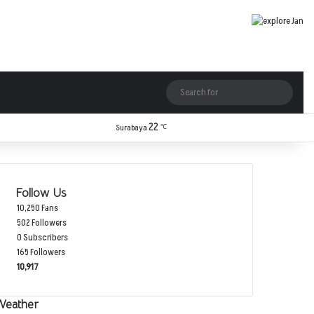
Log In
Random Article
Sidebar
Switch skin
Search
for
22
Facebook
X
YouTube
Instagram
TikTok
RSS
Surabaya
℃
Follow Us
10,250
Fans
502
Followers
0
Subscribers
165
Followers
10,917
Weather