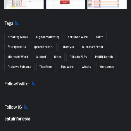
Tags
Breaking News
digital marketing
dokumen Word
Fakta
fitur iphone 13
iphone terbaru
Lifestyle
Microsoft Excel
Microsoft Word
Misteri
Mitos
Pilkada 2024
Politik Bersih
Prabowo Subianto
Tips Excel
Tips Word
wisata
Wordpress
FollowTwitter
Follow IG
satuinfonesia