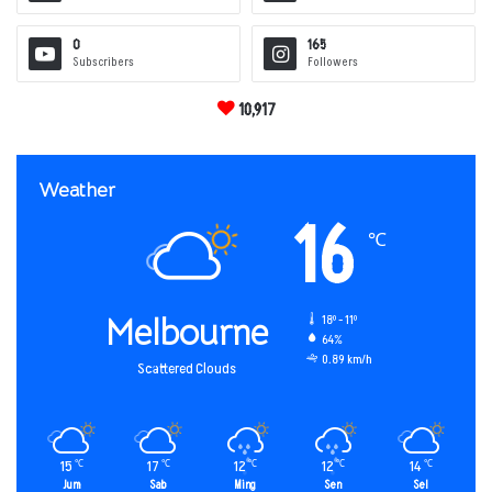
0
165
Subscribers
Followers
10,917
Weather
16
℃
Melbourne
18º - 11º
64%
0.89 km/h
Scattered Clouds
15
17
12
12
14
℃
℃
℃
℃
℃
Jum
Sab
Ming
Sen
Sel