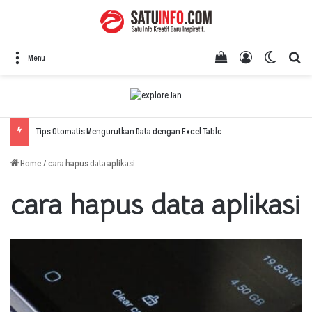
View your shopping
Log In
Switch 
Se
Menu
Tips Otomatis Mengurutkan Data dengan Excel Table
Home
/
cara hapus data aplikasi
cara hapus data aplikasi