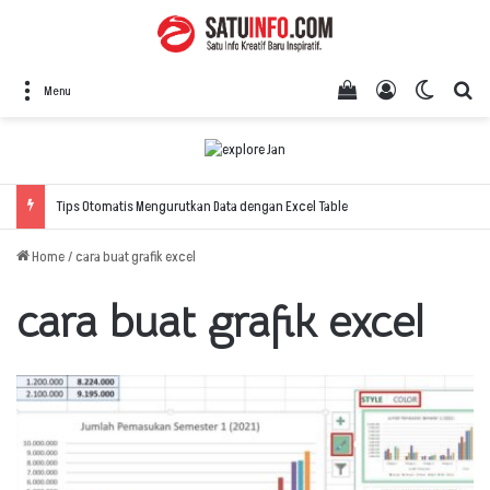
View your shopping
Log In
Switch 
Se
Menu
Tips Otomatis Mengurutkan Data dengan Excel Table
Home
/
cara buat grafik excel
cara buat grafik excel