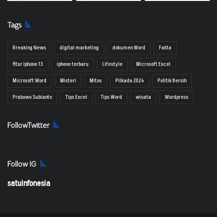
Tags
Breaking News
digital marketing
dokumen Word
Fakta
fitur iphone 13
iphone terbaru
Lifestyle
Microsoft Excel
Microsoft Word
Misteri
Mitos
Pilkada 2024
Politik Bersih
Prabowo Subianto
Tips Excel
Tips Word
wisata
Wordpress
FollowTwitter
Follow IG
satuinfonesia