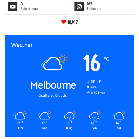
0
165
Subscribers
Followers
10,917
Weather
16
℃
Melbourne
18º - 11º
64%
0.89 km/h
Scattered Clouds
15
17
12
12
14
℃
℃
℃
℃
℃
Jum
Sab
Ming
Sen
Sel