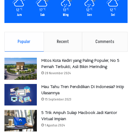
12
17
13
12
12
℃
℃
℃
℃
℃
Jum
Sab
Ming
Sen
Sel
Popular
Recent
Comments
Mitos Kota Kediri yang Paling Populer, No 5
Pernah Terbukti, Asli Bikin Merinding
28 November 2024
Mau Tahu Tren Pendidikan Di Indonesia? Intip
Ulasannya
15 September 2023
5 Trik Ampuh Sulap Macbook Jadi Kantor
Virtual Impian
1 Agustus 2024