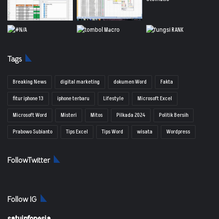
Tags
Breaking News
digital marketing
dokumen Word
Fakta
fitur iphone 13
iphone terbaru
Lifestyle
Microsoft Excel
Microsoft Word
Misteri
Mitos
Pilkada 2024
Politik Bersih
Prabowo Subianto
Tips Excel
Tips Word
wisata
Wordpress
FollowTwitter
Follow IG
satuinfonesia