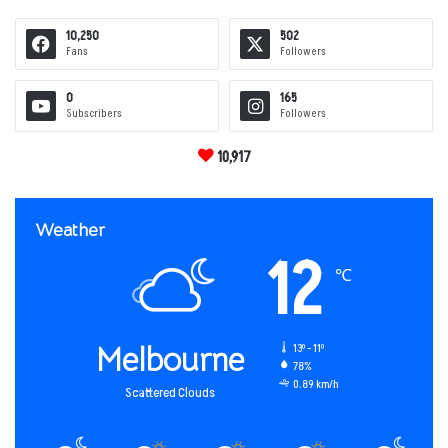
10,250
502
Fans
Followers
0
165
Subscribers
Followers
10,917
Weather
12
℃
Melbourne
13º - 11º
78%
0.89 km/h
Scattered Clouds