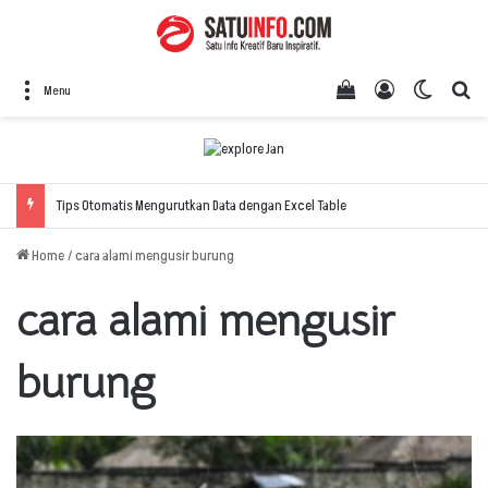
View your shopping
Log In
Switch 
Se
Menu
Tips Otomatis Mengurutkan Data dengan Excel Table
Home
/
cara alami mengusir burung
cara alami mengusir
burung