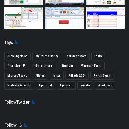
Tags
Breaking News
digital marketing
dokumen Word
Fakta
fitur iphone 13
iphone terbaru
Lifestyle
Microsoft Excel
Microsoft Word
Misteri
Mitos
Pilkada 2024
Politik Bersih
Prabowo Subianto
Tips Excel
Tips Word
wisata
Wordpress
FollowTwitter
Follow IG