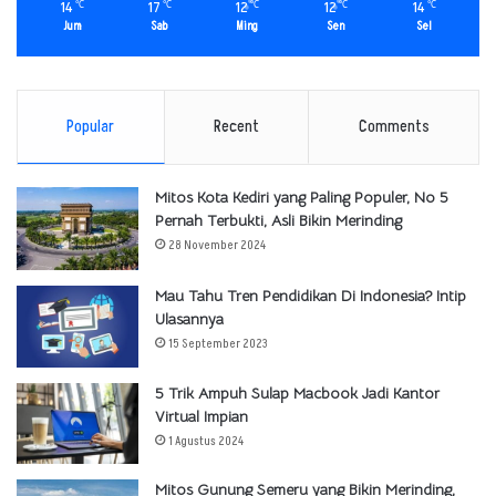
14
17
12
12
14
℃
℃
℃
℃
℃
Jum
Sab
Ming
Sen
Sel
Popular
Recent
Comments
Mitos Kota Kediri yang Paling Populer, No 5
Pernah Terbukti, Asli Bikin Merinding
28 November 2024
Mau Tahu Tren Pendidikan Di Indonesia? Intip
Ulasannya
15 September 2023
5 Trik Ampuh Sulap Macbook Jadi Kantor
Virtual Impian
1 Agustus 2024
Mitos Gunung Semeru yang Bikin Merinding,