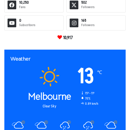
10,250
502
Fans
Followers
0
165
Subscribers
Followers
10,917
Weather
13
℃
Melbourne
15º - 11º
70%
0.89 km/h
Clear Sky