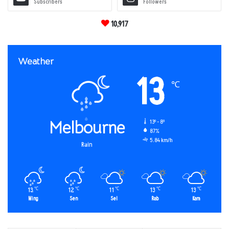
Subscribers
Followers
10,917
Weather
13
℃
Melbourne
13º - 8º
87%
5.84 km/h
Rain
13
12
11
13
13
℃
℃
℃
℃
℃
Ming
Sen
Sel
Rab
Kam