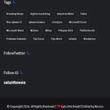
Tags
Breaking News
digital marketing
dokumen Word
Fakta
fitur iphone 13
iphone terbaru
Lifestyle
Microsoft Excel
Microsoft Word
Misteri
Mitos
Pilkada 2024
Politik Bersih
Prabowo Subianto
Tips Excel
Tips Word
wisata
Wordpress
FollowTwitter
Follow IG
satuinfonesia
© Copyright 2026, All Rights Reserved |
Satu Info Kreatif
| Edited by NicoLs