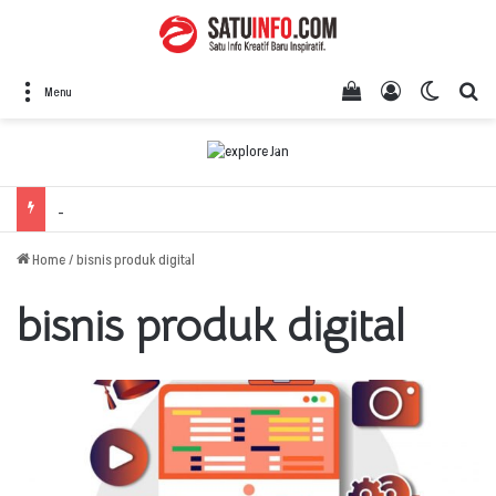
View your shopping
Log In
Switch 
Se
Menu
Home
/
bisnis produk digital
bisnis produk digital