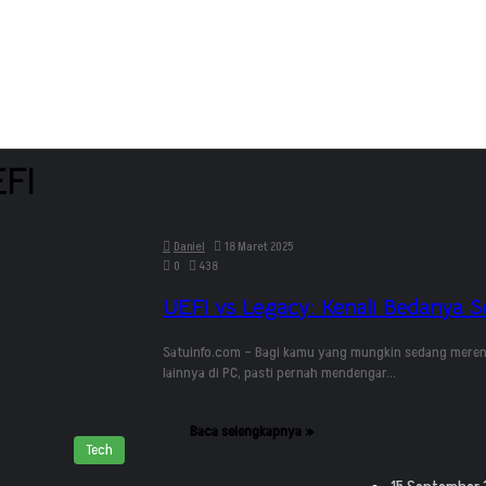
FI
Daniel
18 Maret 2025
0
438
UEFI vs Legacy: Kenali Bedanya 
Satuinfo.com – Bagi kamu yang mungkin sedang meren
lainnya di PC, pasti pernah mendengar…
Baca selengkapnya »
Tech