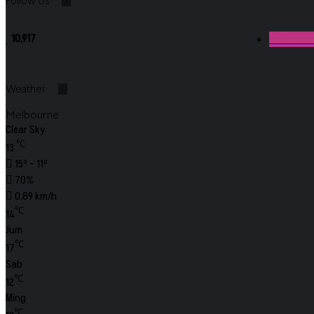
Follow Us
10,917
165
Foll
Weather
Melbourne
Clear Sky
℃
13
15º - 11º
70%
0.89 km/h
℃
14
Jum
℃
17
Sab
℃
12
Ming
℃