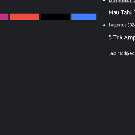
15 September 
Mau Tahu T
owers
0
Subscribers
502
Followers
10,250
Fans
1 Agustus 202
5 Trik Amp
Last Modified