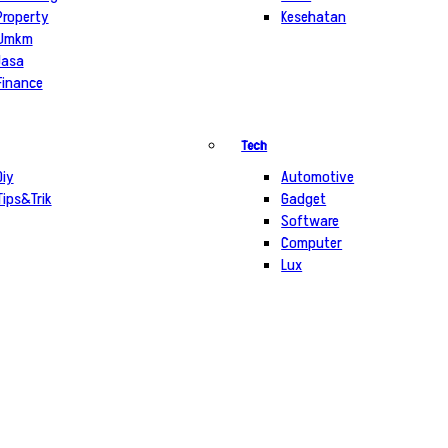
Property
Kesehatan
Umkm
Jasa
Finance
Tech
Diy
Automotive
Tips&Trik
Gadget
Software
Computer
Lux