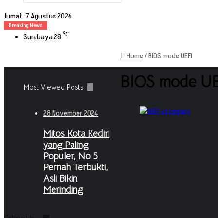
Search
for
Jumat, 7 Agustus 2026
Breaking News
℃
Surabaya
28
Home
/
BIOS mode UEFI
BIOS mode UE
Most Viewed Posts
28 November 2024
Mitos Kota Kediri
yang Paling
Populer, No 5
Pernah Terbukti,
Asli Bikin
Merinding