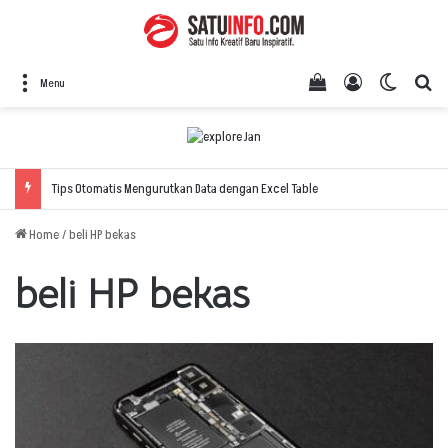
View your shopping
Log In
Switch 
Se
Menu
Tips Otomatis Mengurutkan Data dengan Excel Table
Home
/
beli HP bekas
beli HP bekas