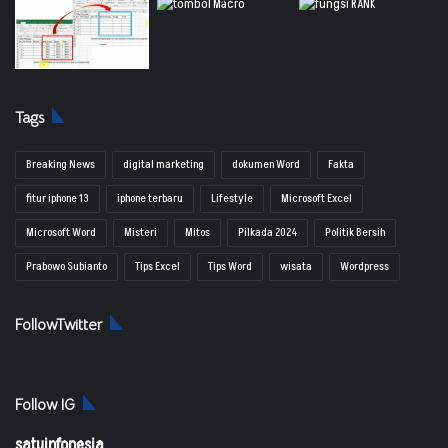
Tags
Breaking News
digital marketing
dokumen Word
Fakta
fitur iphone 13
iphone terbaru
Lifestyle
Microsoft Excel
Microsoft Word
Misteri
Mitos
Pilkada 2024
Politik Bersih
Prabowo Subianto
Tips Excel
Tips Word
wisata
Wordpress
FollowTwitter
Follow IG
satuinfonesia