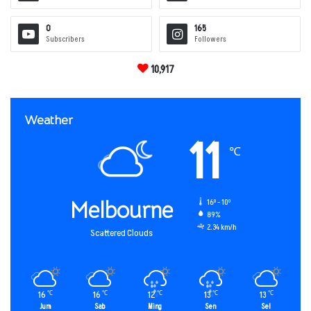
0
165
Subscribers
Followers
10,917
Weather
11
℃
Melbourne
16º - 10º
89%
2.34 km/h
Scattered Clouds
16
16
12
13
13
℃
℃
℃
℃
℃
Jum
Sab
Ming
Sen
Sel