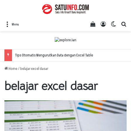
View your shopping
Log In
Switch 
Se
Menu
Tips Otomatis Mengurutkan Data dengan Excel Table
Home
/
belajar excel dasar
belajar excel dasar