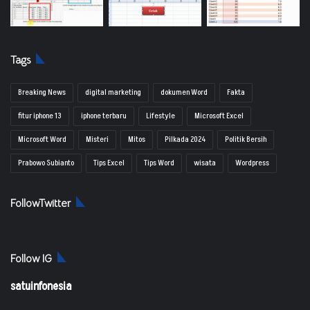
Tags
Breaking News
digital marketing
dokumen Word
Fakta
fitur iphone 13
iphone terbaru
Lifestyle
Microsoft Excel
Microsoft Word
Misteri
Mitos
Pilkada 2024
Politik Bersih
Prabowo Subianto
Tips Excel
Tips Word
wisata
Wordpress
FollowTwitter
Follow IG
satuinfonesia