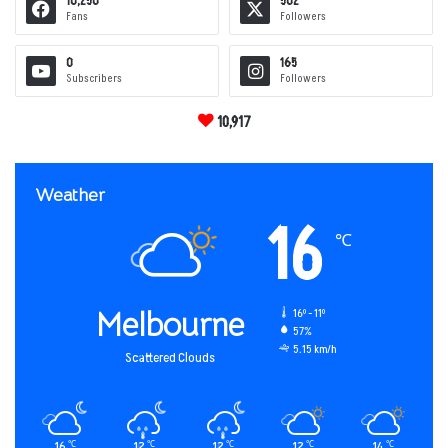
10,250
502
Fans
Followers
0
165
Subscribers
Followers
10,917
Weather
16
℃
Melbourne
16º - 11º
57%
5.15 km/h
Scattered Clouds
16
12
12
12
14
℃
℃
℃
℃
℃