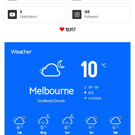
0
165
Subscribers
Followers
10,917
Weather
10
℃
Melbourne
18º - 10º
82%
4.42 km/h
Scattered Clouds
18
12
12
11
12
℃
℃
℃
℃
℃
Sab
Ming
Sen
Sel
Rab