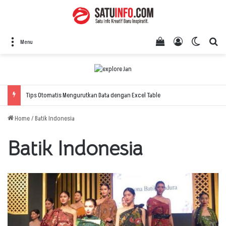
View your shopping
Log In
Switch 
Se
Menu
Tips Otomatis Mengurutkan Data dengan Excel Table
Home
/
Batik Indonesia
Batik Indonesia