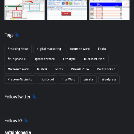
Tags
Breaking News
digital marketing
dokumen Word
Fakta
fitur iphone 13
iphone terbaru
Lifestyle
Microsoft Excel
Microsoft Word
Misteri
Mitos
Pilkada 2024
Politik Bersih
Prabowo Subianto
Tips Excel
Tips Word
wisata
Wordpress
FollowTwitter
Follow IG
satuinfonesia