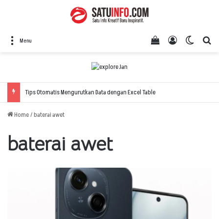
View your shopping
Log In
Switch 
Se
Menu
Tips Otomatis Mengurutkan Data dengan Excel Table
Home
/
baterai awet
baterai awet