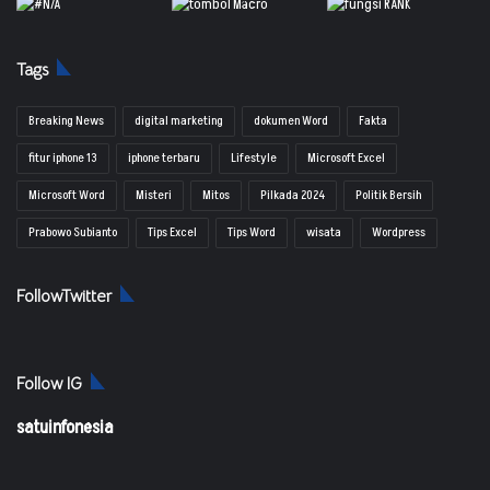
Tags
Breaking News
digital marketing
dokumen Word
Fakta
fitur iphone 13
iphone terbaru
Lifestyle
Microsoft Excel
Microsoft Word
Misteri
Mitos
Pilkada 2024
Politik Bersih
Prabowo Subianto
Tips Excel
Tips Word
wisata
Wordpress
FollowTwitter
Follow IG
satuinfonesia