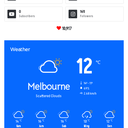
0
165
Subscribers
Followers
10,917
Weather
12
℃
Melbourne
14º - 11º
69%
2.68 km/h
Scattered Clouds
14
16
16
12
12
℃
℃
℃
℃
℃
Kam
Jum
Sab
Ming
Sen