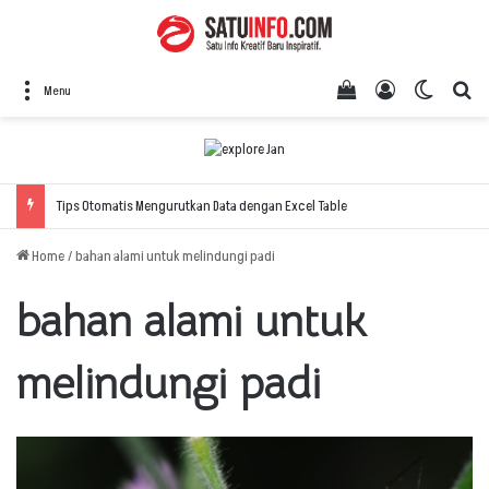
View your shopping
Log In
Switch 
Se
Menu
Tips Otomatis Mengurutkan Data dengan Excel Table
Home
/
bahan alami untuk melindungi padi
bahan alami untuk
melindungi padi