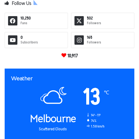
Follow Us
10,250
502
Fans
Followers
0
165
Subscribers
Followers
10,917
Weather
13
℃
Melbourne
14º - 11º
74%
1.58 km/h
Scattered Clouds