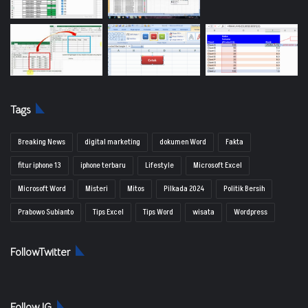
Tags
Breaking News
digital marketing
dokumen Word
Fakta
fitur iphone 13
iphone terbaru
Lifestyle
Microsoft Excel
Microsoft Word
Misteri
Mitos
Pilkada 2024
Politik Bersih
Prabowo Subianto
Tips Excel
Tips Word
wisata
Wordpress
FollowTwitter
Follow IG