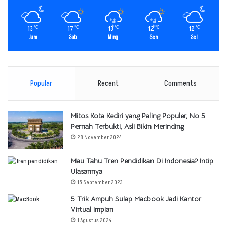
13
17
13
12
12
℃
℃
℃
℃
℃
Jum
Sab
Ming
Sen
Sel
Popular
Recent
Comments
Mitos Kota Kediri yang Paling Populer, No 5
Pernah Terbukti, Asli Bikin Merinding
28 November 2024
Mau Tahu Tren Pendidikan Di Indonesia? Intip
Ulasannya
15 September 2023
5 Trik Ampuh Sulap Macbook Jadi Kantor
Virtual Impian
1 Agustus 2024