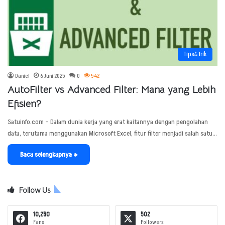
Tips&Trik
Daniel
6 Juni 2025
0
542
AutoFilter vs Advanced Filter: Mana yang Lebih
Efisien?
Satuinfo.com – Dalam dunia kerja yang erat kaitannya dengan pengolahan
data, terutama menggunakan Microsoft Excel, fitur filter menjadi salah satu…
Baca selengkapnya »
Follow Us
10,250
502
Fans
Followers