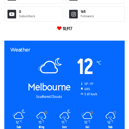
0
165
Subscribers
Followers
10,917
Weather
12
℃
Melbourne
12º - 11º
68%
5.87 km/h
Scattered Clouds
12
13
11
12
12
℃
℃
℃
℃
℃
Sab
Ming
Sen
Sel
Rab