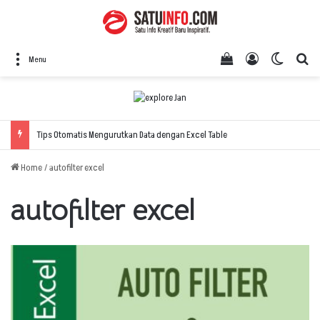
View your shopping
Log In
Switch 
Se
Menu
Tips Otomatis Mengurutkan Data dengan Excel Table
Home
/
autofilter excel
autofilter excel