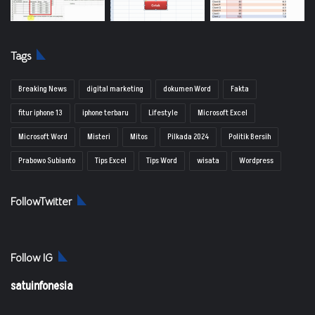
Tags
Breaking News
digital marketing
dokumen Word
Fakta
fitur iphone 13
iphone terbaru
Lifestyle
Microsoft Excel
Microsoft Word
Misteri
Mitos
Pilkada 2024
Politik Bersih
Prabowo Subianto
Tips Excel
Tips Word
wisata
Wordpress
FollowTwitter
Follow IG
satuinfonesia