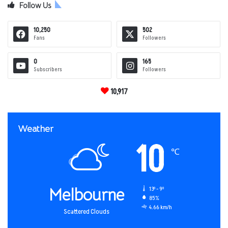
Follow Us
10,250
502
Fans
Followers
0
165
Subscribers
Followers
10,917
Weather
10
℃
Melbourne
13º - 9º
85%
4.66 km/h
Scattered Clouds