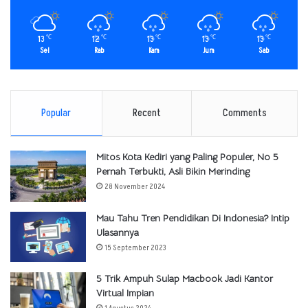
13
12
13
13
13
℃
℃
℃
℃
℃
Sel
Rab
Kam
Jum
Sab
Popular
Recent
Comments
Mitos Kota Kediri yang Paling Populer, No 5
Pernah Terbukti, Asli Bikin Merinding
28 November 2024
Mau Tahu Tren Pendidikan Di Indonesia? Intip
Ulasannya
15 September 2023
5 Trik Ampuh Sulap Macbook Jadi Kantor
Virtual Impian