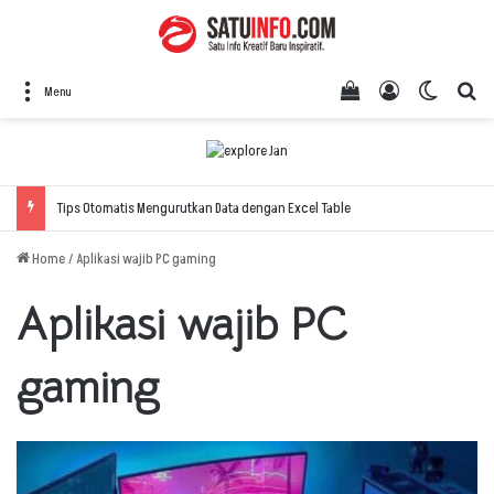
View your shopping
Log In
Switch 
Se
Menu
Tips Otomatis Mengurutkan Data dengan Excel Table
Home
/
Aplikasi wajib PC gaming
Aplikasi wajib PC
gaming