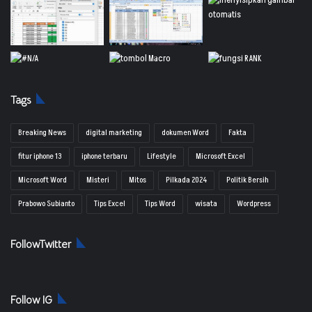
Tags
Breaking News
digital marketing
dokumen Word
Fakta
fitur iphone 13
iphone terbaru
Lifestyle
Microsoft Excel
Microsoft Word
Misteri
Mitos
Pilkada 2024
Politik Bersih
Prabowo Subianto
Tips Excel
Tips Word
wisata
Wordpress
FollowTwitter
Follow IG