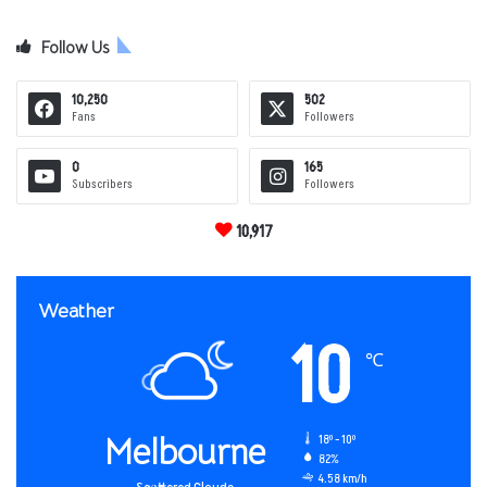
Follow Us
10,250
502
Fans
Followers
0
165
Subscribers
Followers
10,917
Weather
10
℃
Melbourne
18º - 10º
82%
4.58 km/h