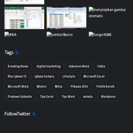
Tags
Breaking News
digital marketing
dokumen Word
Fakta
fitur iphone 13
iphone terbaru
Lifestyle
Microsoft Excel
Microsoft Word
Misteri
Mitos
Pilkada 2024
Politik Bersih
Prabowo Subianto
Tips Excel
Tips Word
wisata
Wordpress
FollowTwitter