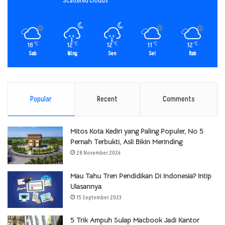
Scattered Clouds
18
12
12
11
12
℃
℃
℃
℃
℃
Sab
Ming
Sen
Sel
Rab
Popular
Recent
Comments
Mitos Kota Kediri yang Paling Populer, No 5
Pernah Terbukti, Asli Bikin Merinding
28 November 2024
Mau Tahu Tren Pendidikan Di Indonesia? Intip
Ulasannya
15 September 2023
5 Trik Ampuh Sulap Macbook Jadi Kantor