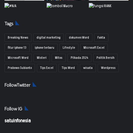
Tags
Breaking News
digital marketing
dokumen Word
Fakta
fitur iphone 13
iphone terbaru
Lifestyle
Microsoft Excel
Microsoft Word
Misteri
Mitos
Pilkada 2024
Politik Bersih
Prabowo Subianto
Tips Excel
Tips Word
wisata
Wordpress
FollowTwitter
Follow IG
satuinfonesia