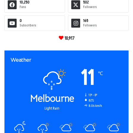
10,250
502
Fans
Followers
0
165
Subscribers
Followers
10,917
Weather
11
℃
Melbourne
13º - 8º
82%
8.06 km/h
Light Rain