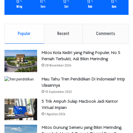
13
11
12
13
13
℃
℃
℃
℃
℃
Ming
Sen
Sel
Rab
Kam
Popular
Recent
Comments
Mitos Kota Kediri yang Paling Populer, No 5
Pernah Terbukti, Asli Bikin Merinding
28 November 2024
Mau Tahu Tren Pendidikan Di Indonesia? Intip
Ulasannya
15 September 2023
5 Trik Ampuh Sulap Macbook Jadi Kantor
Virtual Impian
1 Agustus 2024
Mitos Gunung Semeru yang Bikin Merinding,