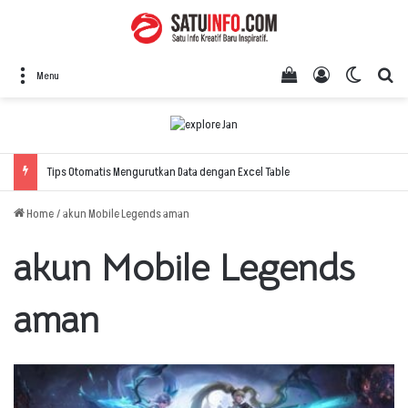
View your shopping
Log In
Switch 
Se
Menu
Tips Otomatis Mengurutkan Data dengan Excel Table
Home
/
akun Mobile Legends aman
akun Mobile Legends
aman