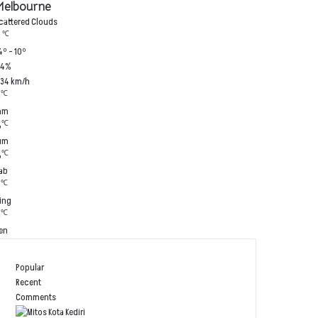
elbourne
cattered Clouds
℃
3
4º - 10º
74%
.34 km/h
℃
3
am
℃
6
um
℃
6
ab
℃
2
ing
℃
3
en
Popular
Recent
Comments