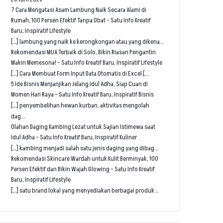
7 Cara Mengatasi Asam Lambung Naik Secara Alami di
Rumah, 100 Persen Efektif Tanpa Obat - Satu Info Kreatif
Baru, Inspiratif Lifestyle
[…] lambung yang naik ke kerongkongan atau yang dikena...
Rekomendasi MUA Terbaik di Solo, Bikin Riasan Pengantin
Makin Memesona! - Satu Info Kreatif Baru, Inspiratif Lifestyle
[…] Cara Membuat Form Input Data Otomatis di Excel [...
5 Ide Bisnis Menjanjikan Jelang Idul Adha, Siap Cuan di
Momen Hari Raya - Satu Info Kreatif Baru, Inspiratif Bisnis
[…] penyembelihan hewan kurban, aktivitas mengolah
dag...
Olahan Daging Kambing Lezat untuk Sajian Istimewa saat
Idul Adha - Satu Info Kreatif Baru, Inspiratif Kuliner
[…] kambing menjadi salah satu jenis daging yang dibag...
Rekomendasi Skincare Wardah untuk Kulit Berminyak, 100
Persen Efektif dan Bikin Wajah Glowing - Satu Info Kreatif
Baru, Inspiratif Lifestyle
[…] satu brand lokal yang menyediakan berbagai produk...