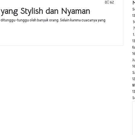
0
62
M
 yang Stylish dan Nyaman
S
1
g ditunggu-tunggu oleh banyak orang. Selain karena cuacanya yang
1
1
1
K
1
J
1
S
1
M
1
S