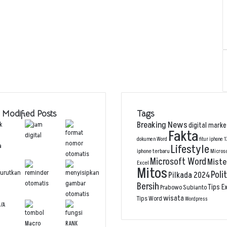
 Modified Posts
Tags
Breaking News
digital marke
Fakta
dokumen Word
fitur iphone 1
Lifestyle
iphone terbaru
Micros
Microsoft Word
Miste
Excel
Mitos
Polit
Pilkada 2024
Bersih
Tips E
Prabowo Subianto
wisata
Tips Word
Wordpress