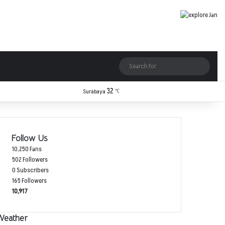
Log In
Random Article
Sidebar
Switch skin
Search
for
32
Facebook
X
YouTube
Instagram
TikTok
RSS
Surabaya
℃
Follow Us
10,250
Fans
502
Followers
0
Subscribers
165
Followers
10,917
Weather