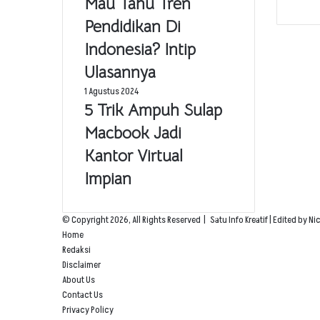
Mau Tahu Tren
Pendidikan Di
Indonesia? Intip
Ulasannya
1 Agustus 2024
5 Trik Ampuh Sulap
Macbook Jadi
Kantor Virtual
Impian
© Copyright 2026, All Rights Reserved |
Satu Info Kreatif
| Edited by Ni
Home
Redaksi
Disclaimer
About Us
Contact Us
Privacy Policy