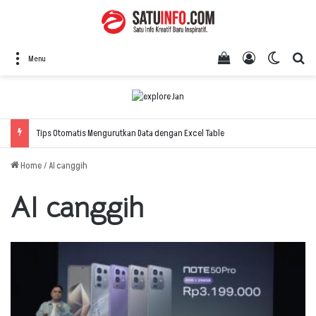
View your shopping
Log In
Switch 
Se
Menu
Tips Otomatis Mengurutkan Data dengan Excel Table
Home
/
AI canggih
AI canggih