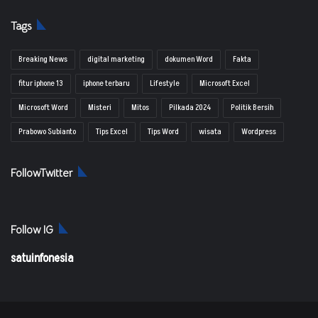
Tags
Breaking News
digital marketing
dokumen Word
Fakta
fitur iphone 13
iphone terbaru
Lifestyle
Microsoft Excel
Microsoft Word
Misteri
Mitos
Pilkada 2024
Politik Bersih
Prabowo Subianto
Tips Excel
Tips Word
wisata
Wordpress
FollowTwitter
Follow IG
satuinfonesia