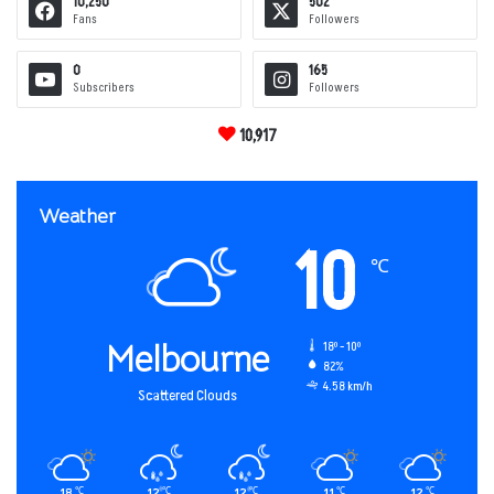
10,250
502
Fans
Followers
0
165
Subscribers
Followers
10,917
Weather
10
℃
Melbourne
18º - 10º
82%
4.58 km/h
Scattered Clouds
18
12
12
11
12
℃
℃
℃
℃
℃