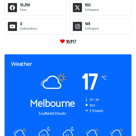
10,250
502
Fans
Followers
0
165
Subscribers
Followers
10,917
Weather
17
℃
Melbourne
17º - 11º
54%
5.53 km/h
Scattered Clouds