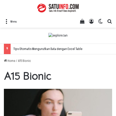
View your shopping
Log In
Switch 
Se
Menu
Tips Otomatis Mengurutkan Data dengan Excel Table
Home
/
A15 Bionic
A15 Bionic