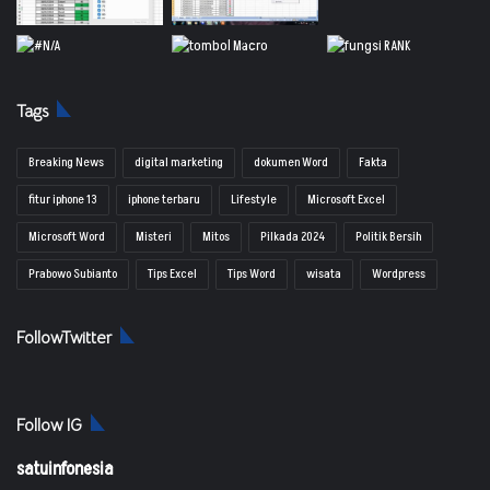
Tags
Breaking News
digital marketing
dokumen Word
Fakta
fitur iphone 13
iphone terbaru
Lifestyle
Microsoft Excel
Microsoft Word
Misteri
Mitos
Pilkada 2024
Politik Bersih
Prabowo Subianto
Tips Excel
Tips Word
wisata
Wordpress
FollowTwitter
Follow IG
satuinfonesia