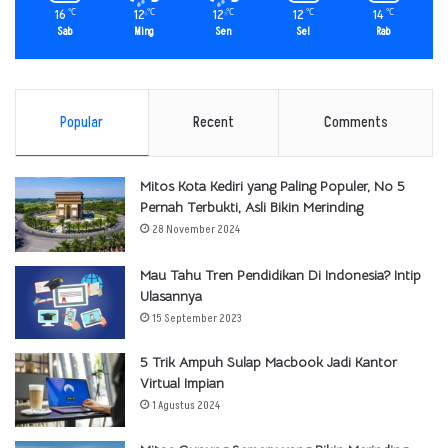
16
12
12
12
14
℃
℃
℃
℃
℃
Sab
Ming
Sen
Sel
Rab
Popular
Recent
Comments
Mitos Kota Kediri yang Paling Populer, No 5
Pernah Terbukti, Asli Bikin Merinding
28 November 2024
Mau Tahu Tren Pendidikan Di Indonesia? Intip
Ulasannya
15 September 2023
5 Trik Ampuh Sulap Macbook Jadi Kantor
Virtual Impian
1 Agustus 2024