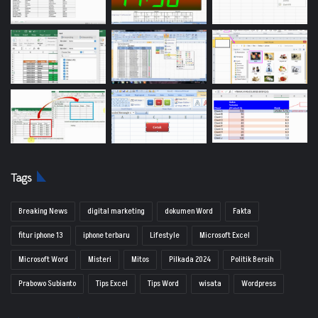
Tags
Breaking News
digital marketing
dokumen Word
Fakta
fitur iphone 13
iphone terbaru
Lifestyle
Microsoft Excel
Microsoft Word
Misteri
Mitos
Pilkada 2024
Politik Bersih
Prabowo Subianto
Tips Excel
Tips Word
wisata
Wordpress