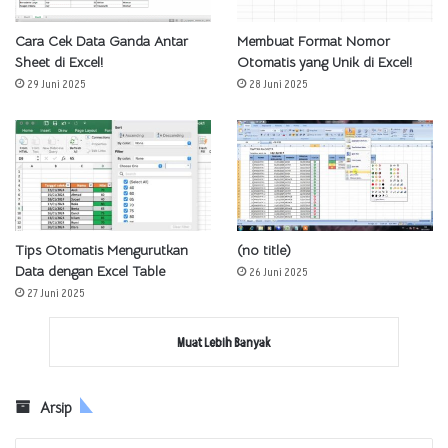
Cara Cek Data Ganda Antar
Membuat Format Nomor
Sheet di Excel!
Otomatis yang Unik di Excel!
29 Juni 2025
28 Juni 2025
Tips Otomatis Mengurutkan
(no title)
Data dengan Excel Table
26 Juni 2025
27 Juni 2025
Muat Lebih Banyak
Arsip
Arsip