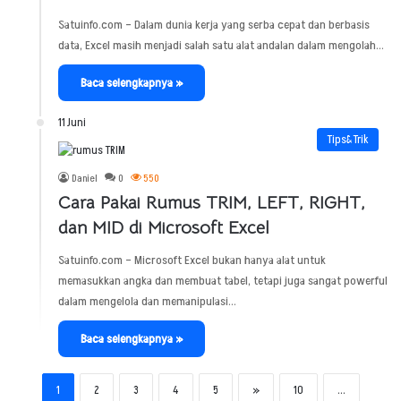
Satuinfo.com – Dalam dunia kerja yang serba cepat dan berbasis
data, Excel masih menjadi salah satu alat andalan dalam mengolah…
Baca selengkapnya »
11 Juni
Tips&Trik
Daniel
0
550
Cara Pakai Rumus TRIM, LEFT, RIGHT,
dan MID di Microsoft Excel
Satuinfo.com – Microsoft Excel bukan hanya alat untuk
memasukkan angka dan membuat tabel, tetapi juga sangat powerful
dalam mengelola dan memanipulasi…
Baca selengkapnya »
1
2
3
4
5
»
10
...