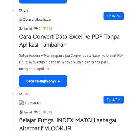
13 Juni
Tips&Trik
Daniel
0
555
Cara Convert Data Excel ke PDF Tanpa
Aplikasi Tambahan
Satuinfo.com – Menyimpan atau Convert Data Excel ke format PDF
kini bisa dilakukan dengan sangat mudah dan tanpa perlu
menginstal aplikasi…
Baca selengkapnya »
12 Juni
Tips&Trik
Daniel
0
540
Belajar Fungsi INDEX MATCH sebagai
Alternatif VLOOKUP!