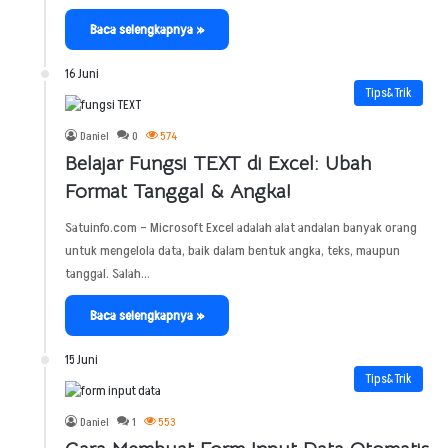
Baca selengkapnya »
16 Juni
Tips&Trik
Daniel
0
574
Belajar Fungsi TEXT di Excel: Ubah
Format Tanggal & Angka!
Satuinfo.com – Microsoft Excel adalah alat andalan banyak orang
untuk mengelola data, baik dalam bentuk angka, teks, maupun
tanggal. Salah…
Baca selengkapnya »
15 Juni
Tips&Trik
Daniel
1
553