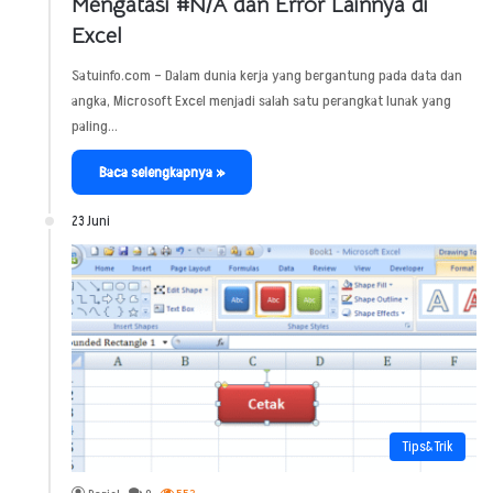
Mengatasi #N/A dan Error Lainnya di
Excel
Satuinfo.com – Dalam dunia kerja yang bergantung pada data dan
angka, Microsoft Excel menjadi salah satu perangkat lunak yang
paling…
Baca selengkapnya »
23 Juni
Tips&Trik